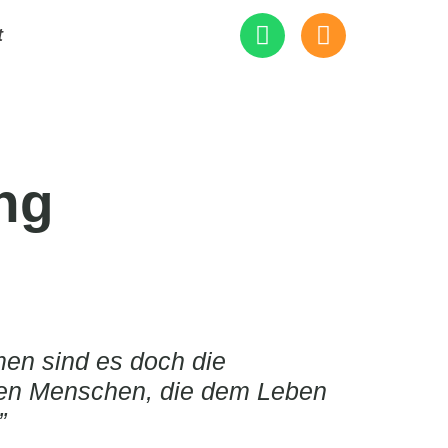
t
ng
en sind es doch die
den Menschen, die dem Leben
”